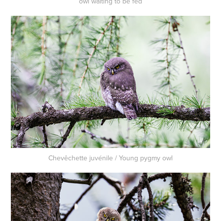
owl waiting to be fed
Chevêchette juvénile / Young pygmy owl