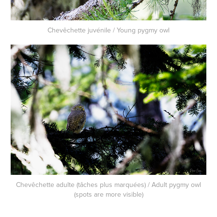
Chevêchette juvénile / Young pygmy owl
Chevêchette adulte (tâches plus marquées) / Adult pygmy owl
(spots are more visible)