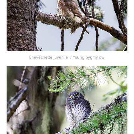
Chevêchette juvénile / Young pygmy owl