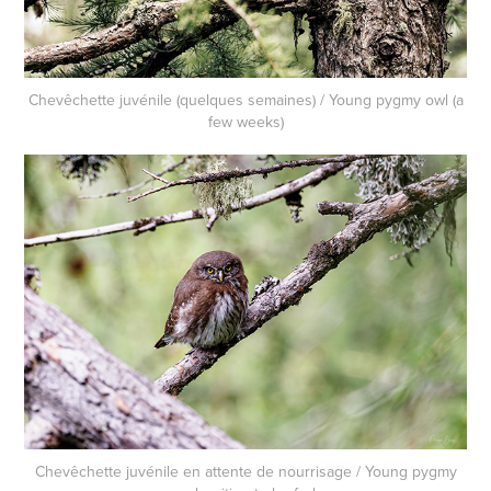
Chevêchette juvénile (quelques semaines) / Young pygmy owl (a
few weeks)
Chevêchette juvénile en attente de nourrisage / Young pygmy